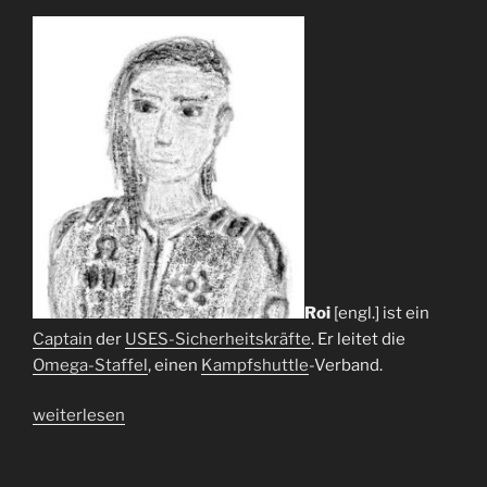
B
P
-
S
c
y
i
a
r
n
a
t
Roi
[engl.] ist ein
´
Captain
der
USES-Sicherheitskräfte
. Er leitet die
r
Omega-Staffel
, einen
Kampfshuttle
-Verband.
“
„Roi“
weiterlesen