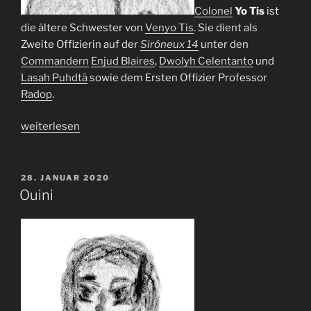
Colonel
Yo Tis
ist
die ältere Schwester von
Venyo Tis
. Sie dient als
Zweite Offizierin auf der
Siróneux 14
unter den
Commandern
Enjud Blaires
,
Dwolyh Celentanto
und
Lasah Puhdtā
sowie dem Ersten Offizier Professor
Radop
.
„Yo
weiterlesen
Tis“
VERÖFFENTLICHT
28. JANUAR 2020
AM
Ouini