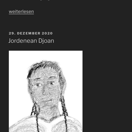
„Iyw
weiterlesen
Burín“
VERÖFFENTLICHT
29. DEZEMBER 2020
AM
Jordenean Djoan