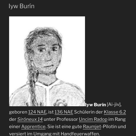
AM
Iyw Burín
Iyw Burín
[Ai-jiv],
geboren
124 NAE
, ist
136 NAE
Schülerin der
Klasse 6.2
der
Siróneux 14
unter Professor
Uncim Radop
im Rang
einer
Apprentice
. Sie ist eine gute
Raumjet
-Pilotin und
versiert im Umgang mit Handfeuerwaffen.