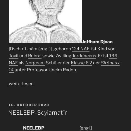
Joffham Djoan
[Dschoff-häm (engl.)], geboren
124 NAE
, ist Kind von
Tovil
und
Rubrai
sowie Zwilling
Jordeneans
. Er ist
136
NAE
als
Norgeant
Schüler der
Klasse 6.2
der
Siróneux
14
unter Professor Uncim Radop.
„Joffham
weiterlesen
Djoan“
VERÖFFENTLICHT
16. OKTOBER 2020
AM
NEELEBP-Scyiarnat´r
NEELEBP
[engl.]