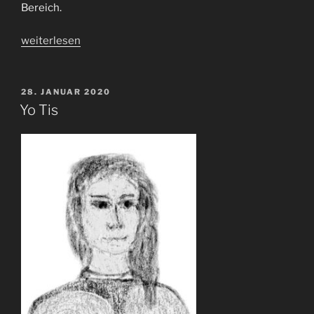
Bereich.
„Ahannia
weiterlesen
Golir“
VERÖFFENTLICHT
28. JANUAR 2020
AM
Yo Tis