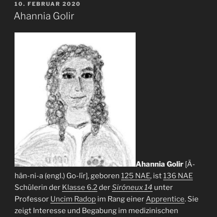
VERÖFFENTLICHT
10. FEBRUAR 2020
AM
Ahannia Golir
Ahannia Golir
[Ä-
hän-ni-a (engl.) Go-līr], geboren
125 NAE
, ist
136 NAE
Schülerin der
Klasse 6.2
der
Siróneux 14
unter
Professor
Uncim Radop
im Rang einer
Apprentice
. Sie
zeigt Interesse und Begabung im medizinischen