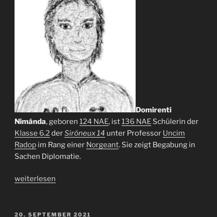
Domirenti
Nimánda
, geboren
124 NAE
, ist
136 NAE
Schülerin der
Klasse 6.2
der
Siróneux 14
unter Professor
Uncim
Radop
im Rang einer
Norgeant
. Sie zeigt Begabung in
Sachen Diplomatie.
„Domirenti
weiterlesen
Nimánda“
VERÖFFENTLICHT
20. SEPTEMBER 2021