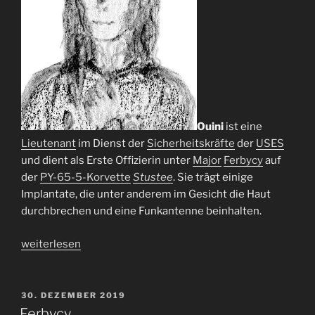
Ouini
ist eine
Lieutenant
im Dienst der
Sicherheitskräfte
der
USES
und dient als Erste Offizierin unter
Major
Ferbycy
auf
der
PY-65-5-Korvette
Stustee
. Sie trägt einige
Implantate, die unter anderem im Gesicht die Haut
durchbrechen und eine Funkantenne beinhalten.
„Ouini“
weiterlesen
VERÖFFENTLICHT
30. DEZEMBER 2019
AM
Ferbycy