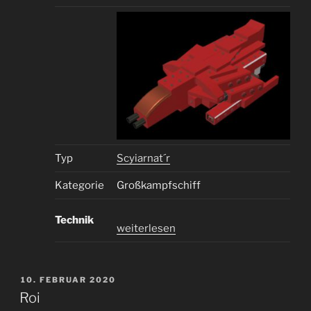
Typ
Scyiarnat´r
Kategorie
Großkampfschiff
Technik
„
weiterlesen
N
E
E
VERÖFFENTLICHT
10. FEBRUAR 2020
AM
L
Roi
E