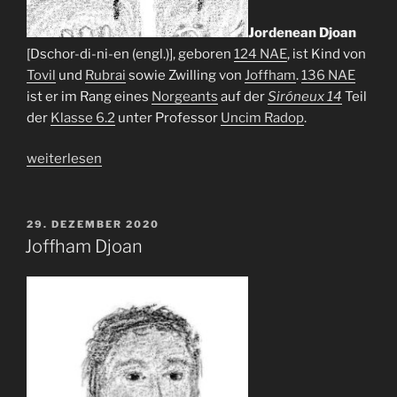
Jordenean Djoan
[Dschor-di-ni-en (engl.)], geboren
124 NAE
, ist Kind von
Tovil
und
Rubrai
sowie Zwilling von
Joffham
.
136 NAE
ist er im Rang eines
Norgeants
auf der
Siróneux 14
Teil
der
Klasse 6.2
unter Professor
Uncim Radop
.
„Jordenean
weiterlesen
Djoan“
VERÖFFENTLICHT
29. DEZEMBER 2020
AM
Joffham Djoan