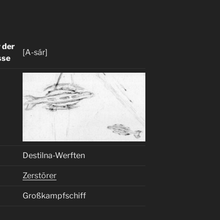
 der
[A-sár]
sse
Destilna-Werften
Zerstörer
Großkampfschiff