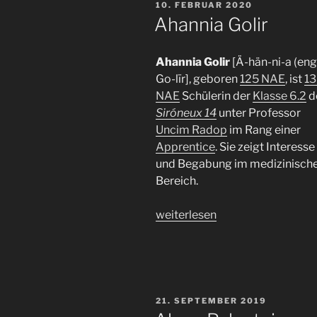
VERÖFFENTLICHT
10. FEBRUAR 2020
AM
Ahannia Golir
Ahannia Golir
[Ä-hän-ni-a (engl
Go-līr], geboren
125 NAE
, ist
1
NAE
Schülerin der
Klasse 6.2
d
Siróneux 14
unter Professor
Uncim Radop
im Rang einer
Apprentice
. Sie zeigt Interesse
und Begabung im medizinisch
Bereich.
„Ahannia
weiterlesen
Golir“
VERÖFFENTLICHT
21. SEPTEMBER 2019
AM