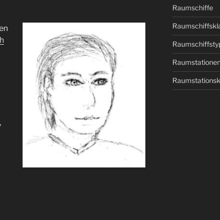
Raumschiffe
Raumschiffskl
ren
h
Raumschiffsty
Raumstatione
Raumstationsk
,