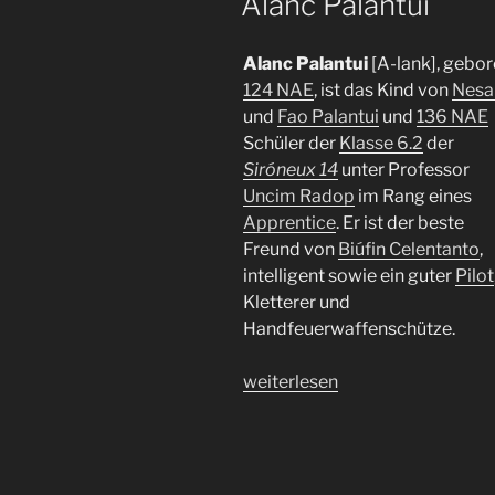
Alanc Palantui
Alanc Palantui
[A-lank], gebo
124 NAE
, ist das Kind von
Nesa
und
Fao Palantui
und
136 NAE
Schüler der
Klasse 6.2
der
Siróneux 14
unter Professor
Uncim Radop
im Rang eines
Apprentice
. Er ist der beste
Freund von
Biúfin Celentanto
,
intelligent sowie ein guter
Pilot
Kletterer und
Handfeuerwaffenschütze.
„Alanc
weiterlesen
Palantui“