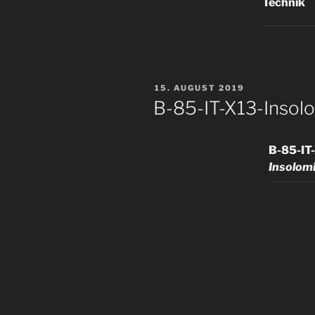
Technik
VERÖFFENTLICHT
15. AUGUST 2019
AM
B-85-IT-X13-Insolo
B-85-IT
Insolom