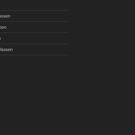
assen
pen
n
lassen