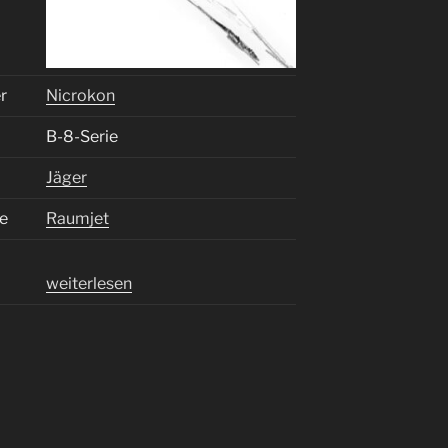
er
Nicrokon
B-8-Serie
Jäger
ie
Raumjet
„
weiterlesen
B
-
8
5
-
I