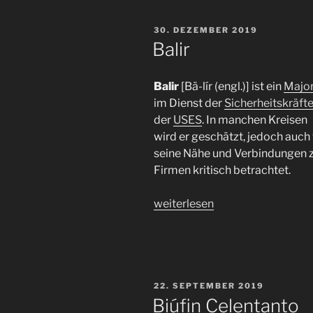
VERÖFFENTLICHT
30. DEZEMBER 2019
AM
Balir
Balir
[Bä-lír (engl.)] ist ein
Majo
im Dienst der
Sicherheitskräft
der
USES
. In manchen Kreisen
wird er geschätzt, jedoch auch 
seine Nähe und Verbindungen 
Firmen kritisch betrachtet.
„Balir“
weiterlesen
VERÖFFENTLICHT
22. SEPTEMBER 2019
AM
Biúfin Celentanto