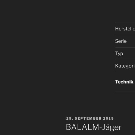
Herstell
Serie
Typ
Kategor
Technik
VERÖFFENTLICHT
29. SEPTEMBER 2019
AM
BALALM-Jäger