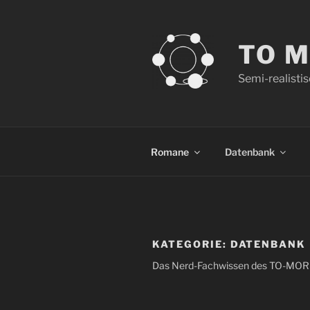
Zum
Inhalt
springen
TO 
Semi-realisti
Romane
Datenbank
KATEGORIE:
DATENBANK
Das Nerd-Fachwissen des TO-MORR