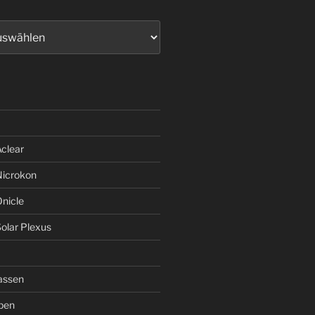
clear
Nicrokon
nicle
olar Plexus
assen
pen