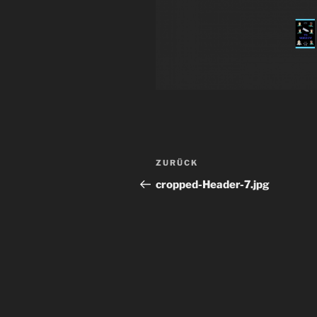
Beitragsnavigation
Vorheriger
ZURÜCK
Beitrag
cropped-Header-7.jpg