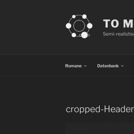
Zum
Inhalt
springen
TO 
Semi-realisti
Romane
Datenbank
cropped-Header-