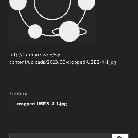
http://to-morrow.de/wp-
content/uploads/2019/05/cropped-USES-4-1.jpg
Beitragsnavigation
Vorheriger
ZURÜCK
Beitrag
cropped-USES-4-1.jpg
Suchen