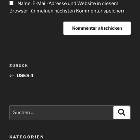
Name, E-Mail-Adresse und Website in diesem
Browser für meinen nächsten Kommentar speichern.
Beitragsnavigation
Vorheriger
ZURÜCK
Beitrag
USES 4
Suchen
Suche
nach:
KATEGORIEN