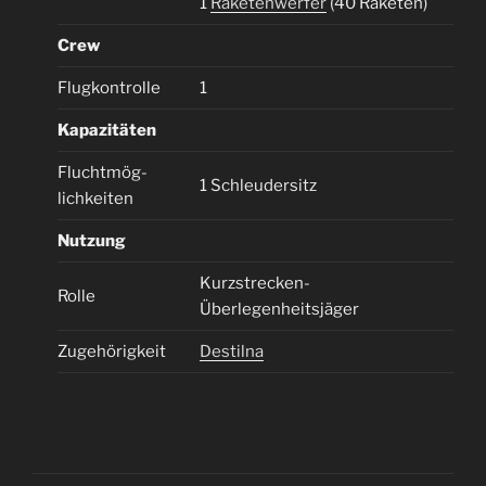
1
Raketenwerfer
(40 Raketen)
Crew
Flugkontrolle
1
Kapazitäten
Fluchtmög-
1 Schleudersitz
lichkeiten
Nutzung
Kurzstrecken-
Rolle
Überlegenheitsjäger
Zugehörigkeit
Destilna