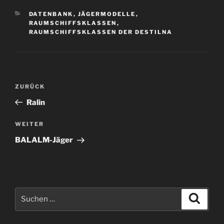
KATEGORIEN
DATENBANK
,
JÄGERMODELLE
,
RAUMSCHIFFSKLASSEN
,
RAUMSCHIFFSKLASSEN DER DESTILNA
Beitragsnavigation
Vorheriger
ZURÜCK
Beitrag
Ralin
Nächster
WEITER
Beitrag
BALALM-Jäger
Suchen
Suche
nach: