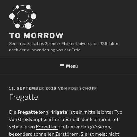
Zum
Inhalt
springen
TO MORROW
Semi-realistisches Science-Fiction-Universum – 136 Jahre
nach der Auswanderung von der Erde
Menü
VERÖFFENTLICHT
11. SEPTEMBER 2019
VON
FDBISCHOFF
AM
Fregatte
Die
Fregatte
(engl.
frigate
) ist ein mittelleichter Typ
von Großkampfschiffen überhalb der kleineren, oft
schnelleren
Korvetten
und unter den größeren,
besonders schnellen
Zerstörern
. Sie ist meist nicht