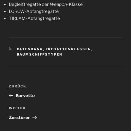
Begleitfregatte der
Weapon
-Klasse
LOROW-Abfangfregatte
TIRLAM-Abfangfregatte
KATEGORIEN
DATENBANK
,
FREGATTENKLASSEN
,
RAUMSCHIFFSTYPEN
Beitragsnavigation
Vorheriger
ZURÜCK
Beitrag
Korvette
Nächster
WEITER
Beitrag
Zerstörer